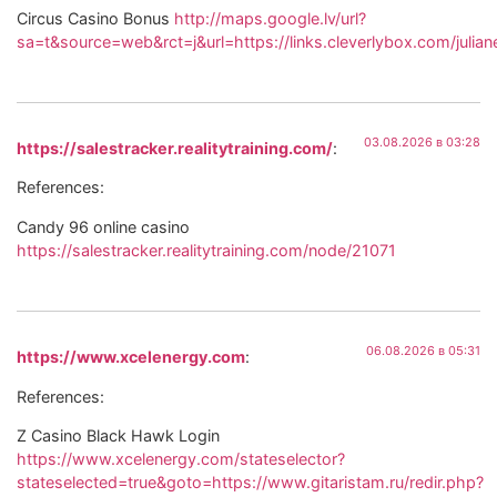
Circus Casino Bonus
http://maps.google.lv/url?
sa=t&source=web&rct=j&url=https://links.cleverlybox.com/julia
03.08.2026 в 03:28
https://salestracker.realitytraining.com/
:
References:
Candy 96 online casino
https://salestracker.realitytraining.com/node/21071
06.08.2026 в 05:31
https://www.xcelenergy.com
:
References:
Z Casino Black Hawk Login
https://www.xcelenergy.com/stateselector?
stateselected=true&goto=https://www.gitaristam.ru/redir.php?