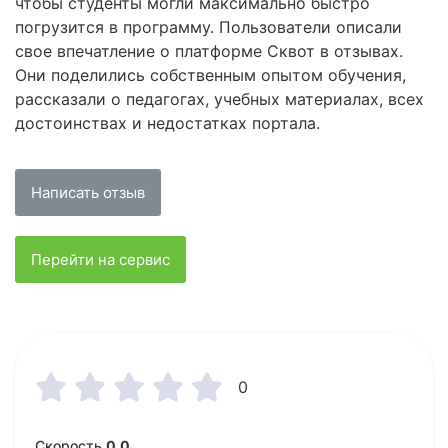
чтобы студенты могли максимально быстро
погрузится в программу. Пользователи описали
свое впечатление о платформе Сквот в отзывах.
Они поделились собственным опытом обучения,
рассказали о педагогах, учебных материалах, всех
достоинствах и недостатках портала.
Написать отзыв
Перейти на сервис





0
Скорость
0.0