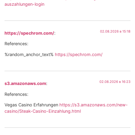
auszahlungen-login
02.08.2026 в 15:18
https://spechrom.com/
:
References:
%random_anchor_text%
https://spechrom.com/
02.08.2026 в 16:23
s3.amazonaws.com
:
References:
Vegas Casino Erfahrungen
https://s3.amazonaws.com/new-
casino/Steak-Casino-Einzahlung.html