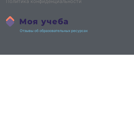
Политика конфиденциальности
Отзывы об образовательных ресурсах