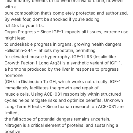
inflammatory benefits of conventional Nandrolone, however
with a
pure composition that’s completely protected and authorized.
By week four, don’t be shocked if you’re adding
full 45s to your lifts.
Organ Progress – Since IGF-1 impacts all tissues, extreme use
might lead
to undesirable progress in organs, growing health dangers.
Follistatin-344 – Inhibits myostatin, permitting
for elevated muscle hypertrophy. IGF-1 LR3 (Insulin-like
Growth Factor-1 Long Arg3) is a synthetic variant of IGF-1,
a hormone produced by the liver in response to progress
hormone
(GH). In Distinction To GH, which works not directly, IGF-1
immediately facilitates the growth and repair of
muscle cells. Using ACE-031 responsibly within structured
cycles helps mitigate risks and optimize benefits. Unknown
Long-Term Effects – Since human research on ACE-031 are
limited,
the full scope of potential dangers remains uncertain.
Nitrogen is a critical element of proteins, and sustaining a
positive