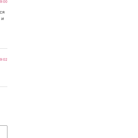
19:00
ся
 и
19:02